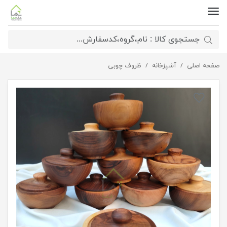
صفحه اصلی
آشپزخانه
قندان چوبی (چوب گردو)
ظروف چوبی