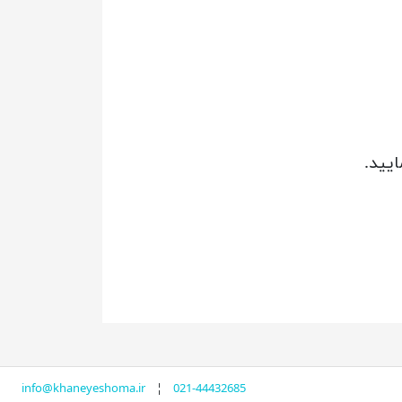
یید.
info@khaneyeshoma.ir
¦
021-44432685