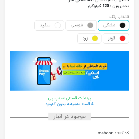
حداقل ارتفاع صندلی :
45 سانتی متر
تحمل وزن :
120 کیلوگرم
انتخاب رنگ:
مشکی
طوسی
سفید
قرمز
زرد
پرداخت قسطی اسنپ پی
4 قسط ماهیانه بدون کارمزد
موجود در انبار
کد کالا:
mahoor_r