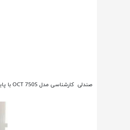
صندلی کارشناسی مدل OCT 750S با پایه 5 پر از جنس فلز فولادی با استحکام بالا ( نیکل کروم) جلوه ای شیک به صندلی داده است.