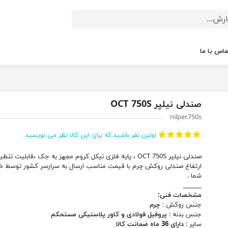
ماس با ما
صندلی نیلپر OCT 750S
nilper.750s
اولین نفر باشید که برای این کالا نظر می نویسید
صندلی نیلپر OCT 750S ، پایه فلزی نیکل کروم مجهز به جک ،قابلیت تنظ
ارتفاع صندلی روکش چرم با قیمت مناسب ارسال به سرارسر کشور توسط خا
شما .
______
مشخصات فنی:
جنس روکش :
چرم
جنس بدنه :
پروفیل فولادی و کاور پلاستیکی مستحکم
سایر :
دارای 36 ماه ضمانت کالا