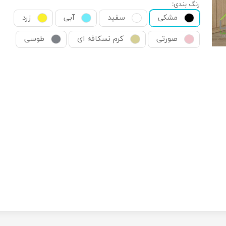
رنگ بندی:
مشکی
سفید
آبی
زرد
صورتی
کرم نسکافه ای
طوسی