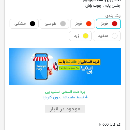
تحمل وزن:
200 کیلوگرم
جنس پایه :
چوب راش
رنگ بندی:
قرمز
قرمز
طوسی
مشکی
سفید
زرد
پرداخت قسطی اسنپ پی
4 قسط ماهیانه بدون کارمزد
موجود در انبار
کد کالا:
k 600