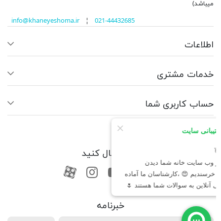
میباشد)
info@khaneyeshoma.ir
¦
021-44432685
اطلاعات
خدمات مشتری
حساب کاربری شما
ما را دنبال کنید
RSS
فیسبوک
یوتیوب
کانال آپارات
کانال آپارات
خبرنامه