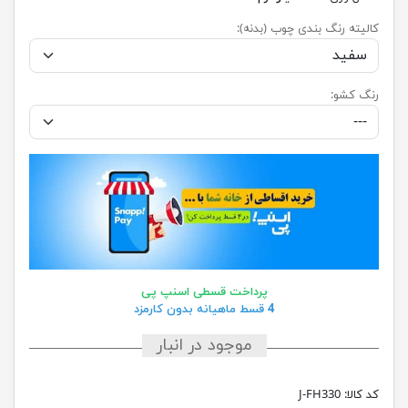
کالیته رنگ بندی چوب (بدنه):
رنگ کشو:
پرداخت قسطی اسنپ پی
4 قسط ماهیانه بدون کارمزد
موجود در انبار
کد کالا:
J-FH330