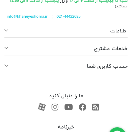
شنبه تا چهارشنبه از ساعت 9 الی 17
و روز
پنجشنبه از ساعت 9 الی 12:30
میباشد)
info@khaneyeshoma.ir
¦
021-44432685
اطلاعات
خدمات مشتری
حساب کاربری شما
ما را دنبال کنید
RSS
فیسبوک
یوتیوب
کانال آپارات
کانال آپارات
خبرنامه