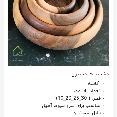
مشخصات محصول
کاسه
تعداد: 4 عدد
قطر: ( 30_25_20_10)
مناسب برای سرو میوه، آجیل
قابل شستشو