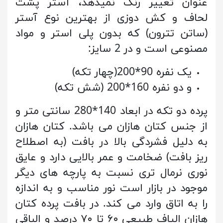
عنوان تغییر رنگ نمیدهد، آستر پشت
لحاف و کش دوزی از بهترین نوع آستر
(ساتن تترون) که بدون پلی استر و مواد
مصنوعی است و در 2 سایز:
یک نفره 90*200(چهار تکه)
و دو نفره 160*200 (شش تکه)
پرده دو تکه در ابعاد 140*280 سانتی متر و
از جنس کتان هازان می باشد. کتان هازان
به دلیل فشردگی بالا در بافت (به اصطلاح
ریز بافت) ضخامت و عمر بالایی دارد و عایق
نوری نرمال تری نسبت به پارچه های دیگر
موجود در بازار است نور مناسب و به اندازه
را به اتاق وارد می کند. در بافت پرده کتان
هازان الیاف طبیعی ۶۰ تا ۷۰ درصد و الباقی