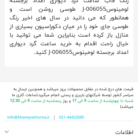
رنگ قاب ساعت گرد دیواری اعداد برجسته
لومینوسJ-006055 طوسی روشن است و
همانطور که می دانید در سال های اخیر رنگ
طوسی جای خود را در میان دکوراسیون بسیاری از
منازل باز کرده است بنابراین شما می توانید با
خیال راحت اقدام به خرید ساعت گرد دیواری
اعداد برجسته لومینوسJ-006055 کنید.
قیمت های درج شده در مقابل محصولات بروز میباشد و همچنین ارسال به
سراسر کشور توسط شرکتهای باربری و پستی انجام میگیرد.(ساعات کاری ما
شنبه تا چهارشنبه از ساعت 9 الی 17
و روز
پنجشنبه از ساعت 9 الی 12:30
میباشد)
info@khaneyeshoma.ir
¦
021-44432685
اطلاعات