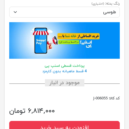
رنگ بدنه:
(اختیاری)
پرداخت قسطی اسنپ پی
4 قسط ماهیانه بدون کارمزد
موجود در انبار
کد کالا:
J-006055
۶,۸۱۴,۰۰۰ تومان
افزودن به سبد خرید