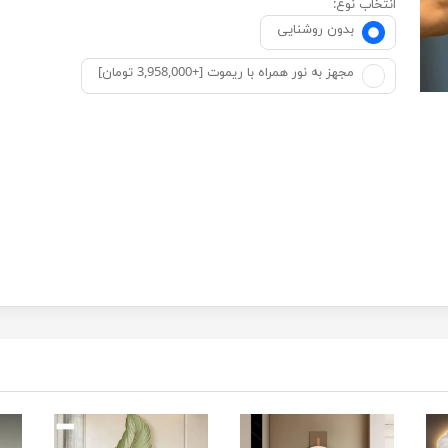
انتخاب نوع:
بدون روشنایی
مجهز به نور همراه با ریموت [+3,958,000 تومان]