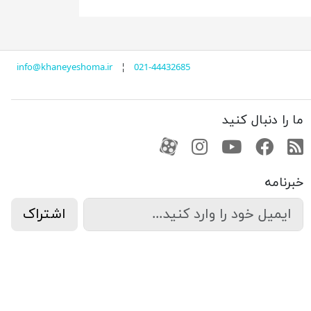
info@khaneyeshoma.ir
¦
021-44432685
ما را دنبال کنید
RSS
فیسبوک
یوتیوب
کانال آپارات
کانال آپارات
خبرنامه
اشتراک