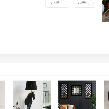
طلایی
نقره ای