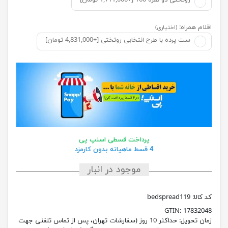
روتختی دو نفره 160 [+1,711,000 تومان]
اقلام همراه:
(اختیاری)
ست پرده با طرح انتخابی روتختی [+4,831,000 تومان]
پرداخت قسطی اسنپ پی
4 قسط ماهیانه بدون کارمزد
موجود در انبار
کد کالا:
bedspread119
GTIN:
17832048
زمان تحویل:
حداکثر 10 روز (سفارشات تهران، پس از تماس تلفنی جهت