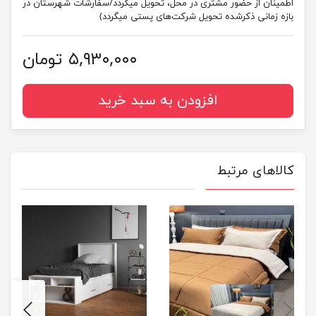
اطمینان از حضور مشتری در محل، تحویل میگردد/سفارشات شهرستان در
بازه زمانی ذکرشده تحویل شرکت‌های پستی میگردد)
۵,۹۳۰,۰۰۰ تومان
افزودن به سبد خرید
کالاهای مرتبط
next
previus