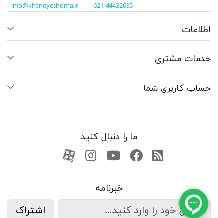
info@khaneyeshoma.ir
¦
021-44432685
اطلاعات
خدمات مشتری
حساب کاربری شما
ما را دنبال کنید
RSS
فیسبوک
یوتیوب
کانال آپارات
کانال آپارات
خبرنامه
اشتراک