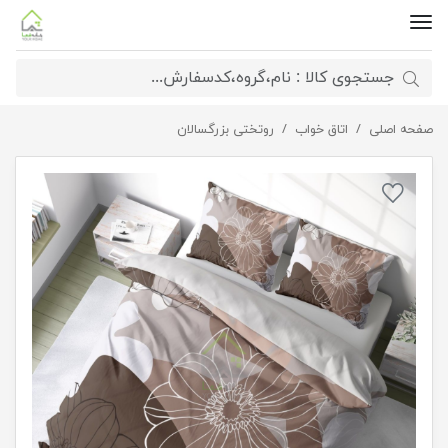
صفحه اصلی
روتختی پینترستی
اتاق خواب
روتختی بزرگسالان