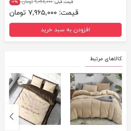
۹,۰۶۸,۰۰۰ تومان
قیمت قبلی:
۱۲%
قیمت:
۷,۹۶۵,۰۰۰ تومان
افزودن به سبد خرید
کالاهای مرتبط
next
previus