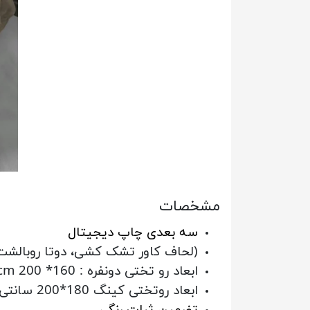
مشخصات
سه بعدی چاپ دیجیتال
(لحاف کاور تشک کشی، دوتا روبالشت
ابعاد رو تختی دونفره : 160* 200 cm شامل 6 تیکه
ابعاد روتختی کینگ 180*200 سانتی متر
تضمین ثبات رنگی