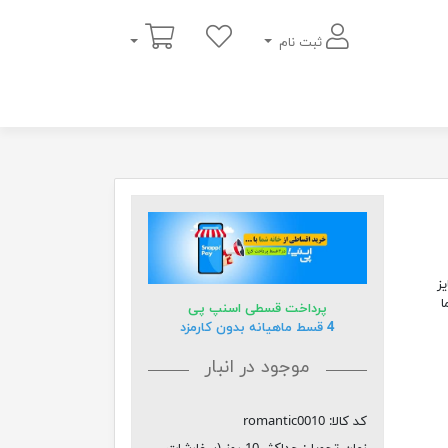
سبد خرید
ثبت نام
بزرگسالان سفارش در 2 سایز
ا
پرداخت قسطی اسنپ پی
4 قسط ماهیانه بدون کارمزد
موجود در انبار
کد کالا:
romantic0010