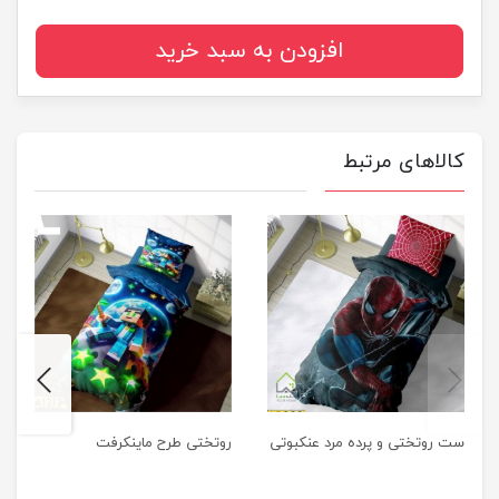
افزودن به سبد خرید
کالاهای مرتبط
next
previus
ست روتختی و پرده مرد عنکبوتی
روتختی طرح ماینکرفت