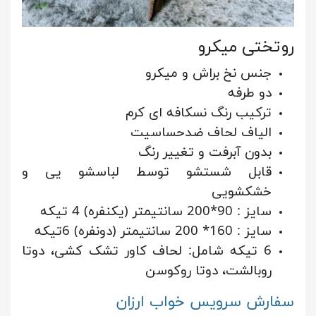
روتختی میکرو
جنس نخ براش و میکرو
دو طرفه
ترکیب رنگ نسکافه ای کرم
الیاف لحاف ضدحساسیت
بدون آبرفت و تغییر رنگ
قابل شستشو توسط لباسشو یی و
خشکشویی
سایز : 90*200 سانتیمتر (یکنفره) 4 تیکه
سایز : 160* 200 سانتیمتر (دونفره) 6تیکه
6 تیکه شامل: لحاف کاور تشک کشی، دوتا
روبالشت، دوتا روکوسن
سفارش سرویس خواب ارزان