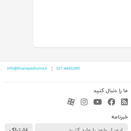
info@khaneyeshoma.ir
¦
021-44432685
ما را دنبال کنید
RSS
فیسبوک
یوتیوب
کانال آپارات
کانال آپارات
خبرنامه
اشتراک