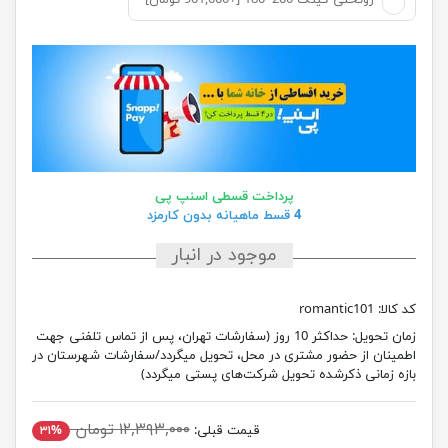
روتختی کینک 200*180 [+901,000 تومان]
پرداخت قسطی اسنپ پی
4 قسط ماهیانه بدون کارمزد
موجود در انبار
کد کالا:
romantic101
زمان تحویل:
حداکثر 10 روز (سفارشات تهران، پس از تماس تلفنی جهت
اطمینان از حضور مشتری در محل، تحویل میگردد/سفارشات شهرستان در
بازه زمانی ذکرشده تحویل شرکت‌های پستی میگردد)
۱۲,۳۹۳,۰۰۰ تومان
قیمت قبلی:
۳۱%