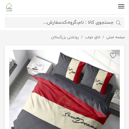
صفحه اصلی
روتختی دونفره آرام
اتاق خواب
روتختی بزرگسالان