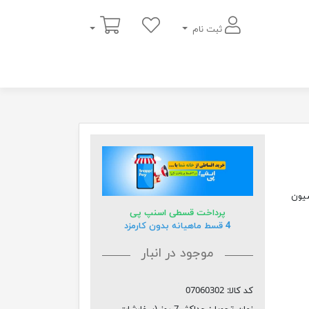
سبد خرید
ثبت نام
سیون
پرداخت قسطی اسنپ پی
4 قسط ماهیانه بدون کارمزد
موجود در انبار
کد کالا:
07060302