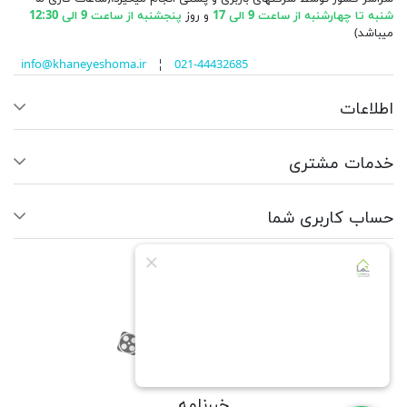
شنبه تا چهارشنبه از ساعت 9 الی 17
و روز
پنجشنبه از ساعت 9 الی 12:30
میباشد)
info@khaneyeshoma.ir
¦
021-44432685
اطلاعات
خدمات مشتری
حساب کاربری شما
ما را دنبال کنید
RSS
فیسبوک
یوتیوب
کانال آپارات
کانال آپارات
خبرنامه