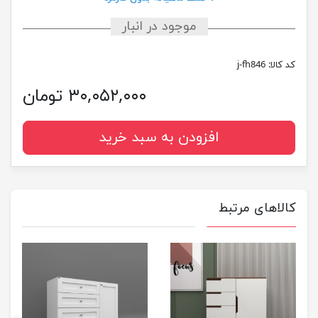
موجود در انبار
کد کالا:
j-fh846
۳۰,۰۵۲,۰۰۰ تومان
افزودن به سبد خرید
کالاهای مرتبط