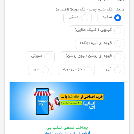
کالیته رنگ بندی چوب (رنگ درب):
(اختیاری)
سفید
مشکی
گردویی (آنتیک طلایی)
قهوه ای تیره (ونگه)
قهوه ای روشن (لیون روشن)
صورتی
آبی
طوسی تیره
سبز
پرداخت قسطی اسنپ پی
4 قسط ماهیانه بدون کارمزد