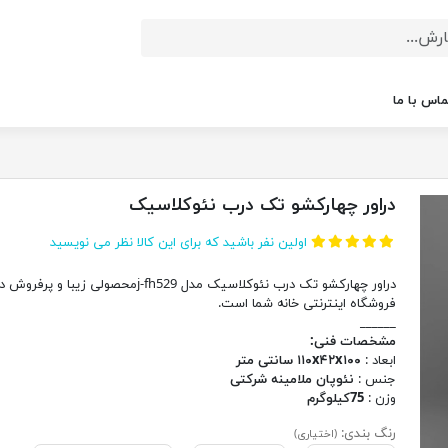
ماس با ما
دراور چهارکشو تک درب نئوکلاسیک
اولین نفر باشید که برای این کالا نظر می نویسید
دراور چهارکشو تک درب نئوکلاسیک مدل j-fh529محصولی زیبا و پرفروش 
فروشگاه اینترنتی خانه شما است.
______
مشخصات فنی:
ابعاد :
۱۱۰x۴۲x۱۰۰ سانتی متر
جنس :
نئوپان ملامینه شرکتی
وزن :
75کیلوگرم
رنگ بندی:
(اختیاری)