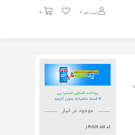
سبد خرید
ثبت نام
در
پرداخت قسطی اسنپ پی
4 قسط ماهیانه بدون کارمزد
موجود در انبار
کد کالا:
j-fh529