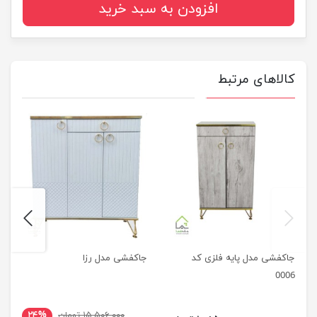
افزودن به سبد خرید
کالاهای مرتبط
next
previus
جاکفشی مدل پایه فلزی کد
جاکفشی مدل رزا
0006
۱۵,۵۰۶,۰۰۰ تومان
۲۴%