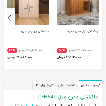
next
previus
جاکفشی آپارتمانی جدید
جاکفشی چهار درب زیبا
۴۶,۰۴۸,۰۰۰ تومان
۵۰%
۴۷,۱۵۳,۰۰۰ تومان
۴۹%
۲۲,۹۶۳,۰۰۰ تومان
۲۴,۰۵۸,۰۰۰ تومان
توضیحات کامل
مشخصات فنی
نظرها درباره کالا
جاکفشی مدرن مدل J-FH641
یکی از دلایلی که افراد را ترغیب به
خرید جاکفشی