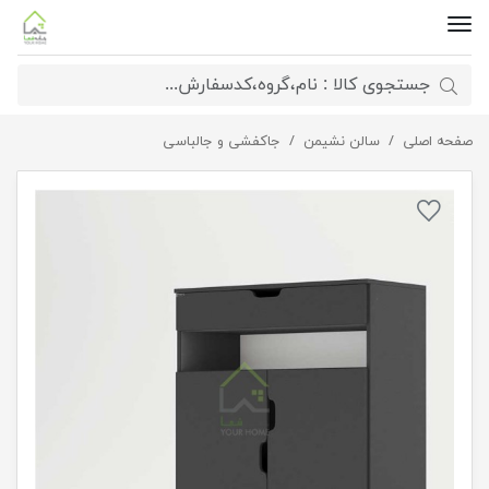
صفحه اصلی
جاکفشی مدرن مدل J-FH641
سالن نشیمن
جاکفشی و جالباسی