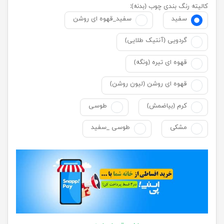
کالیته رنگ بندی چوب (بدنه):
سفید
سفید_قهوه ای روشن
گردویی (آنتیک طلایی)
قهوه ای تیره (ونگه)
قهوه ای روشن (لیون روشن)
کرم (بیاضمش)
طوسی
مشکی
طوسی _سفید