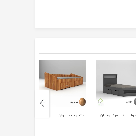
next
واب تک نفره نوجوان
تختخواب نوجوان
پرده بچگانه فضانور