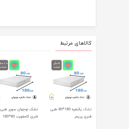
کالاهای مرتبط
previus
تشک یکنفره 180*80 طبی
تشک نوجوان سوپر طبی
فنری پریمر
فنری کامفورت 80*180