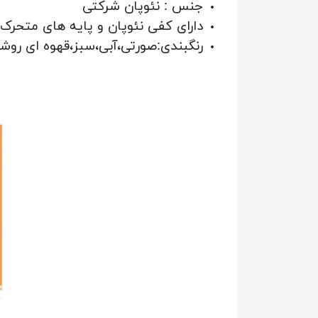
جنس : نئوپان شرکتی
دارای کفی نئوپان و پایه های متحرک
رنگبندی:صورتی،آبی،سبز،قهوه ای ر