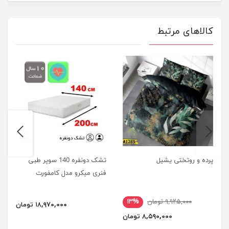
کالاهای مرتبط
next
previus
پرده و روتختی یشیل
تشک دونفره 140 سوپر طبی
فنری میکرو مدل کامفورت
۹,۹۲۵,۰۰۰ تومان
۱۳%
۱۸,۹۷۰,۰۰۰ تومان
۸,۵۹۰,۰۰۰ تومان