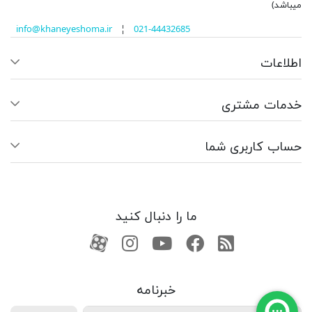
میباشد)
info@khaneyeshoma.ir
¦
021-44432685
اطلاعات
خدمات مشتری
حساب کاربری شما
ما را دنبال کنید
RSS
فیسبوک
یوتیوب
کانال آپارات
کانال آپارات
خبرنامه