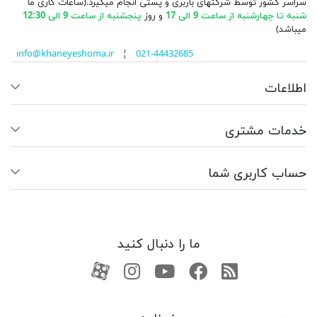
سراسر کشور توسط شرکتهای باربری و پستی انجام میگیرد.(ساعات کاری ما
شنبه تا چهارشنبه از ساعت 9 الی 17
و روز
پنجشنبه از ساعت 9 الی 12:30
میباشد)
info@khaneyeshoma.ir
¦
021-44432685
اطلاعات
خدمات مشتری
حساب کاربری شما
ما را دنبال کنید
RSS
فیسبوک
یوتیوب
کانال آپارات
کانال آپارات