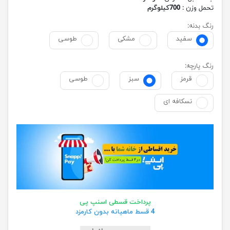
تحمل وزن :
700کیلوگرم
رنگ بدنه:
سفید
مشکی
طوسی
رنگ پارچه:
قرمز
سبز
طوسی
نسکافه ای
پرداخت قسطی اسنپ پی
4 قسط ماهیانه بدون کارمزد