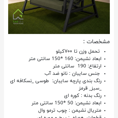
مشخصات :
تحمل وزن تا ۷۰۰کیلو
ابعاد نشیمن: 160 *150 سانتی متر
ارتفاع: 190 سانتی متر
جنس سایبان : نانو ضد آب
رنگ بندی پارچه سایبان: طوسی _نسکافه ای
_سبز_ قرمز
رنگ بدنه : کوره ای
ابعاد نشیمن: 50 *150 سانتی متر
متریال نشیمن : چوب ترمو وال
قطعات همراه : پیچ و مهره ای