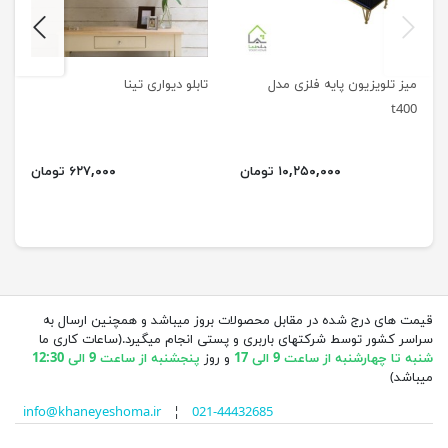
next
previus
میز تلویزیون پایه فلزی مدل
تابلو دیواری تینا
t400
۱۰,۲۵۰,۰۰۰ تومان
۶۲۷,۰۰۰ تومان
قیمت های درج شده در مقابل محصولات بروز میباشد و همچنین ارسال به
سراسر کشور توسط شرکتهای باربری و پستی انجام میگیرد.(ساعات کاری ما
شنبه تا چهارشنبه از ساعت 9 الی 17
و روز
پنجشنبه از ساعت 9 الی 12:30
میباشد)
info@khaneyeshoma.ir
¦
021-44432685