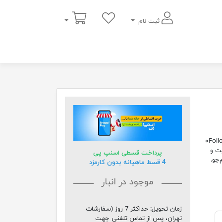
سبد خرید
ثبت نام
تابلو لاتین مسیر نورانی، با جمله «Follow your dreams, they know the way»
یت و
پرداخت قسطی اسنپ پی
جو.
4 قسط ماهیانه بدون کارمزد
موجود در انبار
زمان تحویل:
حداکثر 7 روز (سفارشات
تهران، پس از تماس تلفنی جهت