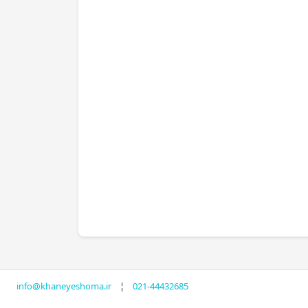
info@khaneyeshoma.ir
¦
021-44432685