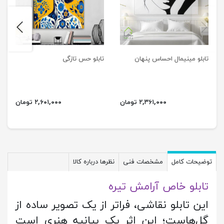
next
previus
تابلو مینیمال احساس پنهان
تابلو حس تازگی
۲,۳۶۱,۰۰۰ تومان
۲,۶۰۱,۰۰۰ تومان
توضیحات کامل
مشخصات فنی
نظرها درباره کالا
تابلو خاص آرامش تیره
این تابلو نقاشی، فراتر از یک تصویر ساده از
گل‌هاست؛ این اثر یک بیانیه هنری است