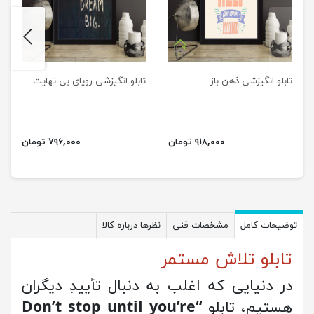
next
previus
تابلو انگیزشی ذهن باز
تابلو انگیزشی رویای بی نهایت
۹۱۸,۰۰۰ تومان
۷۹۶,۰۰۰ تومان
توضیحات کامل
مشخصات فنی
نظرها درباره کالا
تابلو تلاش مستمر
در دنیایی که اغلب به دنبال تأییدِ دیگران
هستیم، تابلو
“Don’t stop until you’re