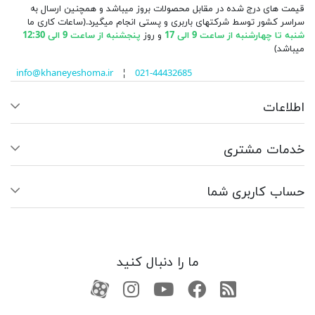
قیمت های درج شده در مقابل محصولات بروز میباشد و همچنین ارسال به
سراسر کشور توسط شرکتهای باربری و پستی انجام میگیرد.(ساعات کاری ما
شنبه تا چهارشنبه از ساعت 9 الی 17
و روز
پنجشنبه از ساعت 9 الی 12:30
میباشد)
info@khaneyeshoma.ir
¦
021-44432685
اطلاعات
خدمات مشتری
حساب کاربری شما
ما را دنبال کنید
RSS
فیسبوک
یوتیوب
کانال آپارات
کانال آپارات