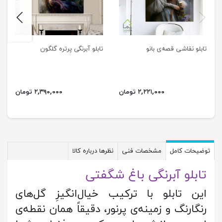
next
previus
تابلو نقاشی قصه‌ی بانو
تابلو آبرنگی پرتره گلگون
۲,۲۲۱,۰۰۰ تومان
۲,۳۹۰,۰۰۰ تومان
توضیحات کامل
مشخصات فنی
نظرها درباره کالا
تابلو آبرنگی باغ شگفتی
این تابلو با ترکیب خیال‌انگیزِ گل‌های
رنگارنگ و زمینه‌ی پرنور، دقیقاً همان نقطه‌ی