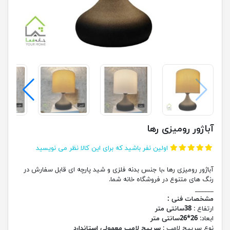
آباژور رومیزی رها
اولین نفر باشید که برای این کالا نظر می نویسید
آباژور رومیزی رها ،با جنس بدنه فلزی و شید پارچه ای قابل سفارش در
رنگ های متنوع در فروشگاه خانه شما.
______
مشخصات فنی :
ارتفاع :
38سانتی متر
ابعاد:
26*26سانتی متر
نوع سرپیچ لامپ :
سرپیچ لامپ معمولی استاندارد