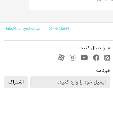
info@khaneyeshoma.ir
¦
021-44432685
ما را دنبال کنید
RSS
فیسبوک
یوتیوب
کانال آپارات
کانال آپارات
خبرنامه
اشتراک