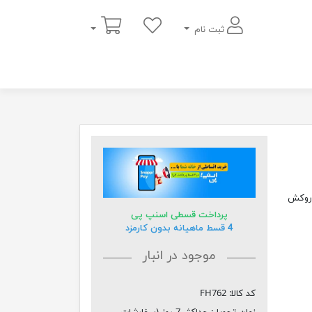
سبد خرید
ثبت نام
 روکش
پرداخت قسطی اسنپ پی
4 قسط ماهیانه بدون کارمزد
موجود در انبار
کد کالا:
FH762