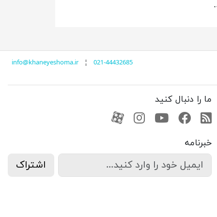
info@khaneyeshoma.ir
¦
021-44432685
ما را دنبال کنید
RSS
فیسبوک
یوتیوب
کانال آپارات
کانال آپارات
خبرنامه
اشتراک