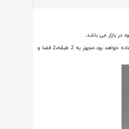
کمدهای دوقلو از مدل های پرفروش با کاربری همیشگی است؛ هر کمد به صورت مجزا قابل استفاده خواهد بود.مجهز به 2 طبقه،2 فضا و