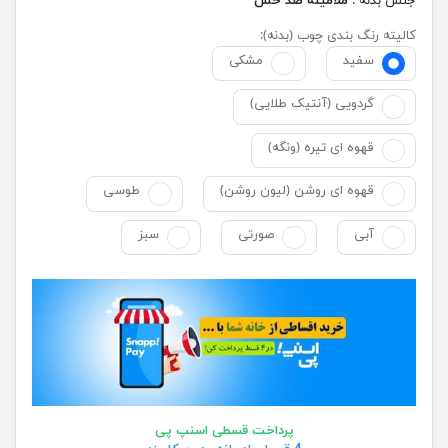
جنس بدنه :
ملامینه ضد خش
کالیته رنگ بندی چوب (بدنه):
سفید
مشکی
گردویی (آنتیک طلایی)
قهوه ای تیره (ونگه)
قهوه ای روشن (لیون روشن)
طوسی
آبی
صورتی
سبز
پرداخت قسطی اسنپ پی