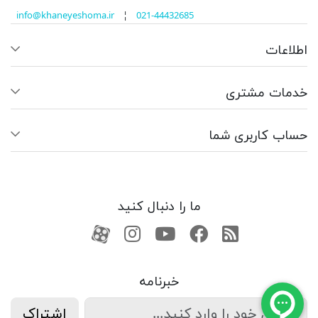
info@khaneyeshoma.ir
¦
021-44432685
اطلاعات
خدمات مشتری
حساب کاربری شما
ما را دنبال کنید
RSS
فیسبوک
یوتیوب
کانال آپارات
کانال آپارات
خبرنامه
اشتراک