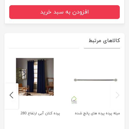
افزودن به سبد خرید
کالاهای مرتبط
next
previus
میله پرده پرده های پانچ شده
پرده کتان آبی ارتفاع 280