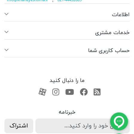
info@khaneyeshoma.ir
¦
021-44432685
اطلاعات
خدمات مشتری
حساب کاربری شما
ما را دنبال کنید
RSS
فیسبوک
یوتیوب
کانال آپارات
کانال آپارات
خبرنامه
اشتراک