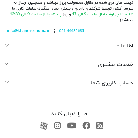
قیمت های درج شده در مقابل محصولات بروز میباشد و همچنین ارسال به
سراسر کشور توسط شرکتهای باربری و پستی انجام میگیرد.(ساعات کاری ما
شنبه تا چهارشنبه از ساعت 9 الی 17
و روز
پنجشنبه از ساعت 9 الی 12:30
میباشد)
info@khaneyeshoma.ir
¦
021-44432685
اطلاعات
خدمات مشتری
حساب کاربری شما
ما را دنبال کنید
RSS
فیسبوک
یوتیوب
کانال آپارات
کانال آپارات