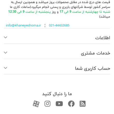
قیمت های درج شده در مقابل محصولات بروز میباشد و همچنین ارسال به
سراسر کشور توسط شرکتهای باربری و پستی انجام میگیرد.(ساعات کاری ما
شنبه تا چهارشنبه از ساعت 9 الی 17
و روز
پنجشنبه از ساعت 9 الی 12:30
میباشد)
info@khaneyeshoma.ir
¦
021-44432685
اطلاعات
خدمات مشتری
حساب کاربری شما
ما را دنبال کنید
RSS
فیسبوک
یوتیوب
کانال آپارات
کانال آپارات