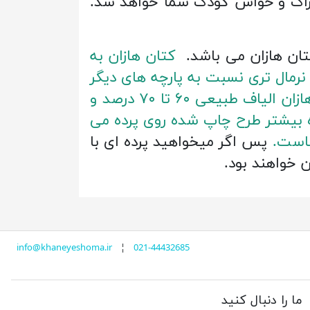
دراک و حواس کودک شما خواهد شد.
کتان هازان به
 نرمال تری نسبت به پارچه های دیگر
موجود در بازار است نور مناسب و به اندازه را به اتاق وارد می کند. در بافت پرده کتان هازان الیاف طبیعی ۶۰ تا ۷۰ درصد و
ه بیشتر طرح چاپ شده روی پرده می
هاست.
پس اگر میخواهید پرده ای با
ن خواهند بود.
info@khaneyeshoma.ir
¦
021-44432685
ما را دنبال کنید