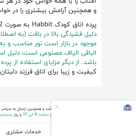
آفتاب را با همه حواس خود در هر 
و همچنین آرامش بیشتری را در خواب
پرده اتاق کودک Habbit به صورت 2 تکه در ابعاد 140 در 280 سانتی متر و از جنس کتان هازان می باشد.
دلیل فشردگی بالا در بافت (به اصطلا
الباقی الیاف مصنوعی است، دلیل اس
باشد. از دیگر مزایای استفاده از پ
کیفیت و زیبا برای اتاق فرزند دلبتا
قیمت های درج شده در مقابل محصولات بروز میباشد و همچنین ارسال به سراسر 
انجام میگیرد.(ساعات کاری ما
شنبه تا چهارشنبه از ساعت 9 الی 17
و روز
پنجشنبه از 
اطلاعات
خدمات مشتری