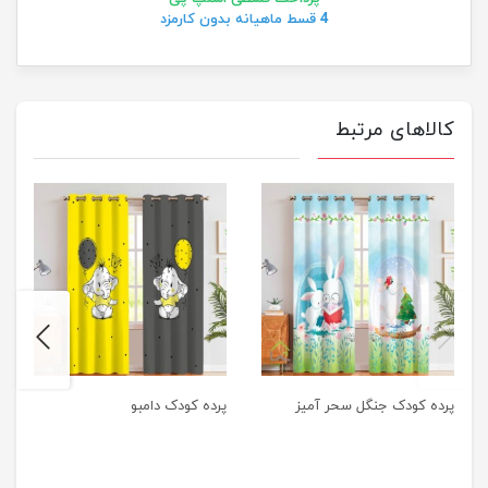
4 قسط ماهیانه بدون کارمزد
کالاهای مرتبط
next
previus
پرده کودک جنگل سحر آمیز
پرده کودک دامبو