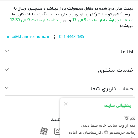
قیمت های درج شده در مقابل محصولات بروز میباشد و همچنین ارسال به
سراسر کشور توسط شرکتهای باربری و پستی انجام میگیرد.(ساعات کاری ما
شنبه تا چهارشنبه از ساعت 9 الی 17
و روز
پنجشنبه از ساعت 9 الی 12:30
میباشد)
info@khaneyeshoma.ir
¦
021-44432685
اطلاعات
خدمات مشتری
حساب کاربری شما
ما را دنبال کنید
RSS
فیسبوک
یوتیوب
کانال آپارات
کانال آپارات