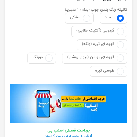
کالیته رنگ بندی چوب (بدنه):
(اختیاری)
سفید
مشکی
گردویی (آنتیک طلایی)
قهوه ای تیره (ونگه)
قهوه ای روشن (لیون روشن)
دورنگ
طوسی تیره
پرداخت قسطی اسنپ پی
4 قسط ماهیانه بدون کارمزد