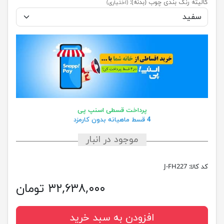
کالیته رنگ بندی چوب (بدنه):
(اختیاری)
پرداخت قسطی اسنپ پی
4 قسط ماهیانه بدون کارمزد
موجود در انبار
کد کالا:
J-FH227
۳۲,۶۳۸,۰۰۰ تومان
افزودن به سبد خرید