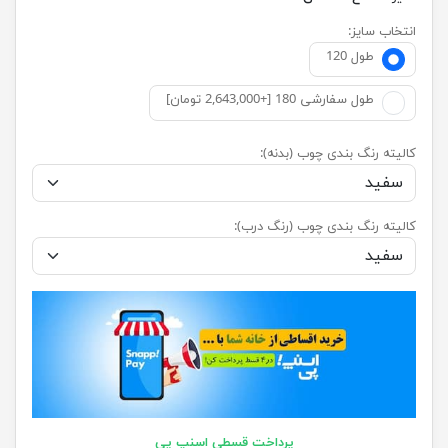
انتخاب سایز:
طول 120
طول سفارشی 180 [+2,643,000 تومان]
کالیته رنگ بندی چوب (بدنه):
کالیته رنگ بندی چوب (رنگ درب):
پرداخت قسطی اسنپ پی