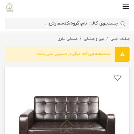
صفحه اصلی
مبل اداری N602
میز و صندلی
صندلی اداری
متاسفانه این کالا دیگر در دسترس نمی باشد