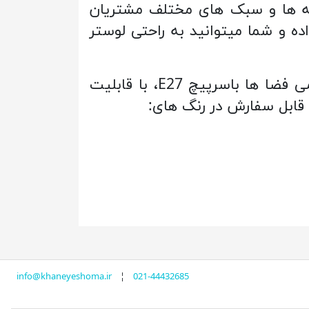
یقه ها و سبک های مختلف مشتریان
اده و شما میتوانید به راحتی لوستر
جذاب با طراحی بسیار ظریف و منحصر به فرد مناسب برای تمامی فضا ها باسرپیچ E27، با قابلیت
info@khaneyeshoma.ir
¦
021-44432685