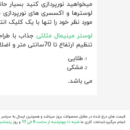
میخواهید نورپردازی کنید بسیار ح
لوسترها و اکسسری های نورپردازی بسی
مورد نظر خود را تنها با یک کلیک ان
لوستر مینیمال مثلثی
تنظیم ارتفاع تا 70سانتی متر و اضلاع مثلث 50*45*45 با بدنه فلزی به وزن 2کیلوگرم. قابل سفارش در رنگ های:
طلایی
مشکی
می باشد.
قیمت های درج شده در مقابل محصولات بروز میباشد و همچنین ارسال به سراسر 
انجام میگیرد.(ساعات کاری ما
شنبه تا چهارشنبه از ساعت 9 الی 17
و روز
پنجشنبه از 